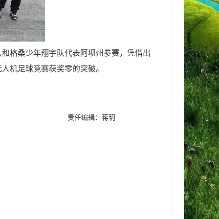
翼队和格桑少年翔宇队代表阿坝州参赛，凭借出
无人机足球竞赛获奖零的突破。
责任编辑：蒋玥