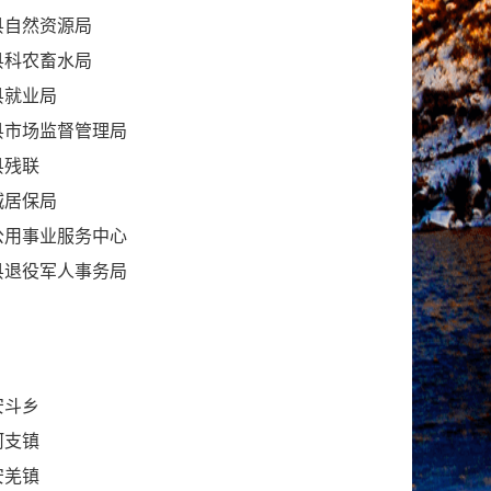
县自然资源局
县科农畜水局
县就业局
县市场监督管理局
县残联
城居保局
公用事业服务中心
县退役军人事务局
安斗乡
河支镇
安羌镇