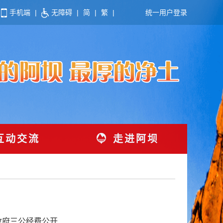
手机端
|
无障碍
|
简
|
繁
|
统一用户登录
互动交流
走进阿坝
政府三公经费公开