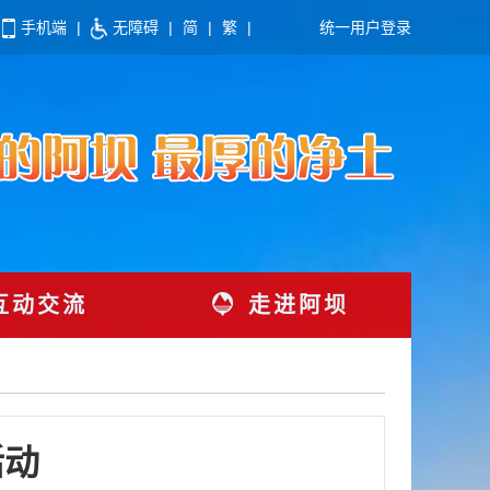
手机端
|
无障碍
|
简
|
繁
|
统一用户登录
互动交流
走进阿坝
活动