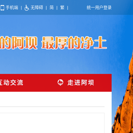
手机端
|
无障碍
|
简
|
繁
|
统一用户登录
互动交流
走进阿坝