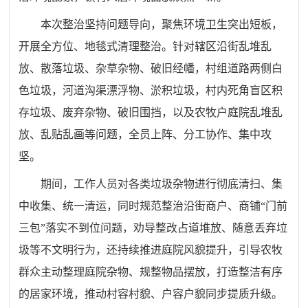
本次整治坚持问题导向，聚焦环境卫生突出短板，
开展全方位、地毯式清理整治。针对辖区沿街乱堆乱
放、散落垃圾、杂草杂物、破旧经幡，村组道路两侧白
色垃圾，河道沟渠漂浮物、淤积垃圾，村内死角盲区积
存垃圾、废弃杂物、破旧围挡，以及农牧户庭院乱堆乱
放、乱贴乱画等问题，全员上阵、分工协作、集中攻
坚。
期间，工作人员对各类垃圾杂物进行彻底清扫、集
中收集、统一清运，同时规范整治沿街商户、商铺“门前
三包”落实不到位问题，劝导整改占道堆放、随意丢弃垃
圾等不文明行为，还持续推进庭院风貌提升，引导农牧
群众主动整理庭院杂物、规整物品摆放，打造整洁有序
的居家环境，推动村容村貌、户容户貌同步提质升级。