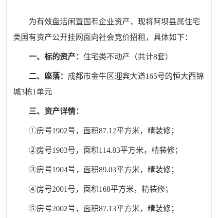
为
有效盘活闲置国有企业资产，
现将
阿坝县属住宅
类国有资产公开挂网面向社会
竞价招租，具体如下：
一、标的资产
：
住宅类不动产（共计
8套
）
二、座落：
成都市
金牛区迎宾大道165号的恒大西锦
城
3栋1单元
三、资产详情
：
①房号
1902号，面积87.12平方米
，
精装修；
②房号
1903号，面积114.83平方米
，
精装修；
③房号
1904号，面积89.03平方米
，
精装修；
④房号
2001号，
面积
168平方米
，精装修；
⑤房号
2002号，面积87.13平方米
，精装修；