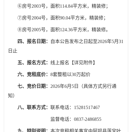
⑥房号
2003号，面积114.84平方米
，精装修；
⑦房号
2004号，面积90.04平方米
，精装修；
⑧房号
2005号，面积124.36平方米
，精装修。
四、报名日期
：
自本公告发布之日起至2026年5月
31
日
止
五、报名方式
：
线上报名【详见附件】
六、竞租底价
：
8套整租以30万起价
七、竞价日期
：
2026年
6
月
5
日
（
具体方式另行通
知
）
八、
联系方式
：
联系电话：
15281517467
监督电话：
0837-2486855
九、特别说明
：
本次竞租相关事宜由
阿坝县莲宝叶