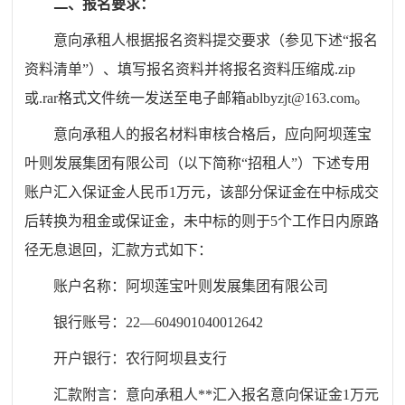
二、
报名要求：
意向承租人根据报名资料提交要求（参见下述
“报名
资料清单”）、填写报名资料并将报名资料压缩成.zip
或.rar格式文件统一发送至电子邮箱ablbyzjt@163.com。
意向承租人的报名材料审核合格后，应向阿坝莲宝
叶则发展集团有限公司（以下简称
“招租人”）下述专用
账户汇入保证金人民币
1
万元，该部分保证金在中标成交
后转换为租金或保证金，未中标的则于
5个工作日内原路
径无息退回，汇款方式如下：
账户名称：阿坝莲宝叶则发展集团有限公司
银行账号：
22—604901040012642
开户银行：农行阿坝县支行
汇款附言：意向承租人
**汇入报名意向保证金
1
万元