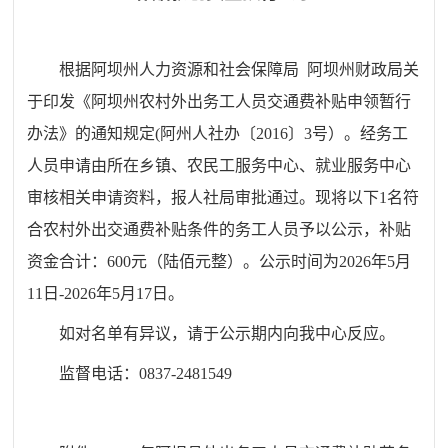
根据
阿坝州人力资源和社会保障局
阿坝州财政局关
于印发
《阿坝州农村外出务工人员交通费补贴申领暂行
办法》的通知规定
(
阿州人社办〔
2016
〕
3号）
。经务工
人员申请由所在乡镇、农民工服务中心、
就业
服务中心
审核
相关申请资料
，
报人社局审批通过。现将
以下
1名
符
合
农村外出交通费
补贴条件
的务工人员予以公示
，补贴
资金合计：
600
元
（陆佰元整）
。公示时间为202
6
年
5
月
11
日-202
6
年
5
月
17
日。
如对名单有异议，请于公示期内向我
中心
反应。
监督电话：0837-2481549