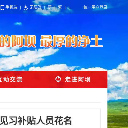
手机端
|
无障碍
|
简
|
繁
|
统一用户登录
互动交流
走进阿坝
业见习补贴人员花名