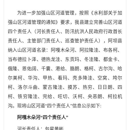
为进一步加强山区河道管理，按照《水利部关于加
强山区河道管理的通知》要求，我县建立完善山区河道
四个责任人（河长责任人、防汛抗洪人民政府行政首长
责任人、主管部门责任人、巡查管护责任人），阿坝县
纳入山区河道名录：阿嘎木朵河、阿拉隆洼、布各柯、
当布德拉卜泽、德热龙洼、东贡玛、冬洼隆、都金卡、
俄隆、恩佑阔、千囊、港给、胳朗、格柯、古尔沟、哈
尔美柯、华沟、甲热、看玛、壳多降洼、空窝、垮尔
柯、洛尔斗曲、蒙古隆洼、摸苏、热穷、日日朗、四
柯、铁穷隆洼、完给、旺切、沃柯、央恶朗、柯拉机
沟。现将山区河道“四个责任人”信息公示如下:
阿嘎木朵河
“四个
责任人”
河长责任人：包星黄彬