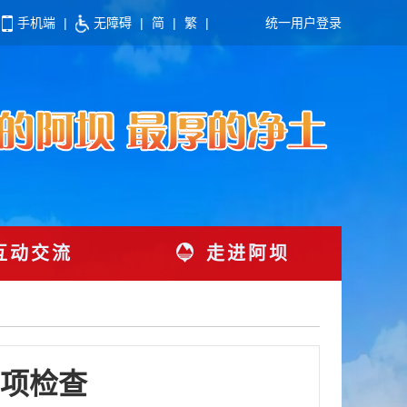
手机端
|
无障碍
|
简
|
繁
|
统一用户登录
互动交流
走进阿坝
项检查