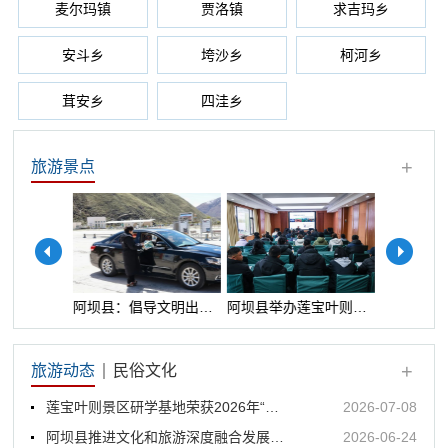
麦尔玛镇
贾洛镇
求吉玛乡
安斗乡
垮沙乡
柯河乡
茸安乡
四洼乡
+
旅游景点
王甲深入莲宝叶则景区调研督导5A创建暨旅游安全工作
阿坝县：倡导文明出行 共筑美好风景
阿坝县举办莲宝叶则国家5A级旅游景区创建专题培训
+
旅游动态
民俗文化
莲宝叶则景区研学基地荣获2026年“行读四川”研学旅游品牌授权
2026-07-08
阿坝县推进文化和旅游深度融合发展领导小组2026年第1次会议暨莲宝叶则景区5A创建工作推进会议召开
2026-06-24