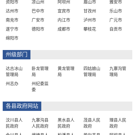
资阳市
凉山州
阿坝州
眉山市
雅安市
达州市
巴中市
宜宾市
甘孜州
乐山市
南充市
广安市
内江市
泸州市
广元市
遂宁市
德阳市
成都市
攀枝花
自贡市
绵阳市
州级部门
达古冰山
卧龙管理
黄龙管理
四姑娘山
九寨沟管
管理局
局
局
管理局
理局
州志办
州纪委监
委
各县政府网站
汶川县人
九寨沟县
黑水县人
茂县人民
理县人民
民政府
人民政府
民政府
政府
政府