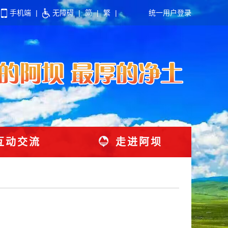
手机端
|
无障碍
|
简
|
繁
|
统一用户登录
互动交流
走进阿坝