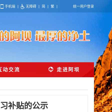
手机端
|
无障碍
|
简
|
繁
|
统一用户登录
互动交流
走进阿坝
习补贴的公示