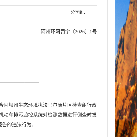
分享到：
阿州环
阿
罚
字〔
2026
〕
1
号
合阿坝州生态环境执法马尔康片区检查组行政
机动车排污监控系统对检测数据进行倒查时发
报告的违法行为。