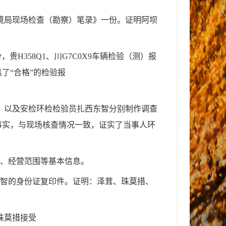
境局现场检查（勘察）笔录》一份。证明阿坝
。
份，贵H
358
Q
1
、川G
7
C
0
X
9
车辆检验（测）报
了“合格”的检验报
，以及安检环检检验员扎西东智分别制作调查
事实，与现场核查情况一致，证实了当事人环
、经营范围等基本信息。
智的身份证复印件。证明：泽茸、珠莫措、
珠莫措接受