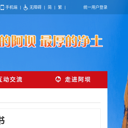
手机端
|
无障碍
|
简
|
繁
|
统一用户登录
互动交流
走进阿坝
书