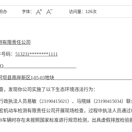
府办
字体：
访问量：
126次
测有限责任公司
件号码
：
513231
********
11
11
Q
坝县南岸新区J-
05
-
03
地块
查，发现你公司实施了以下生态环境违法行为：
行政执法人员易敏（
23190415021
）、马晓妹（
23190415034
）联
宏机动车检测有限责任公司开展现场检查，过程中执法人员通过
9
车辆时存在未按照国家标准进行规范检测，出具虚假排放检验