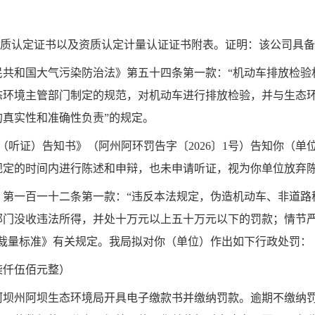
质认定证书以及资质认定计量认证证书附表。证明：该公司具备
民共和国大气污染防治法》第五十四条第一款：“机动车排放检验
态环境主管部门制定的规范，对机动车进行排放检验，并与生态
真实性和准确性负责”的规定。
先（听证）告知书》（阿州阿环罚告字〔
2026
〕
1
号）告知你（单
规定的时间内进行陈述和申辩，也未申请听证，视为你单位放弃
》第一百一十二条第一款：
“
违反本法规定，伪造机动车、非道路
部门没收违法所得，并处十万元以上五十万元以下的罚款；情节
裁量标准》有关规定。
我局拟对你（单位）作出如下行政处罚：
柒仟伍佰元整）
阿坝州阿坝生态环境局开具电子缴款书并缴纳罚款。逾期不缴纳