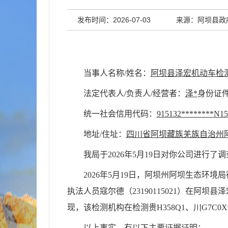
发布时间：2026-07-03
来源：阿坝县政
当事人名称/姓名：
阿坝
县泽宏机动车检
法定代表人/负责人/经营者：
泽*
身份证
统一社会信用代码：
915132
********
N
15
地址/住址：
四川省阿坝藏族羌族自治州阿
我局于
2026
年
5
月
19
日对你公司进行了调
2026
年
5
月
19
日，阿坝州阿坝生态环境局
执法人员寇尔德（
23190115021
）在阿坝县泽
现，该检测机构在检测贵
H
358
Q
1
、川
G
7
C
0
X
以上事实，有以下主要证据证明：