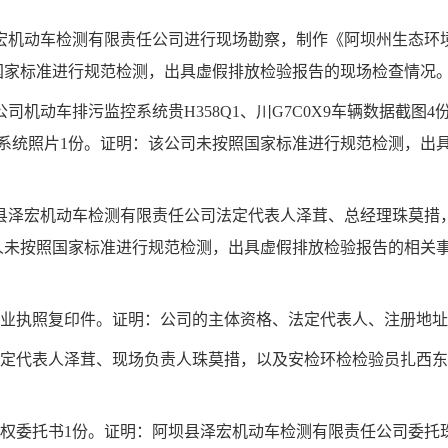
宏机动车检测有限责任公司进行现场勘察，制作《阿坝州生态环
国家标准进行规范检测，出具虚假排放检验报告的现场检查情况
公司机动车排污监控系统贵H
358
Q
1
、川G
7
C
0
X
9
车辆数据截图
4
系统照片
1
份。证明：该公司
未按照国家标准进行规范检测，出具
。
县泽宏机动车检测有限责任公司法定代表人泽茸、总经理珠莫措
人未按照国家标准进行规范检测，出具虚假排放检验报告的相关
业执照复印件。证明：公司的主体资格、法定代表人、注册地址
定代表人泽茸、现场负责人珠莫措，以及安检环检检验员扎西东
权委托书
1
份。证明：阿坝县泽宏机动车检测有限责任公司委托