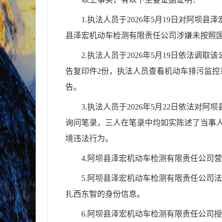
1
.执法人员于
2026
年
5
月
19
日对阿坝县泽
县泽宏机动车检测有限责任公司涉嫌未按照
2
.执法人员于
2026
年
5
月
19
日依法调取该
告复印件
2
份，执法人员查看机动车排污监控
告
3
.执法人员于
2026
年
5
月
22
日依法对
阿坝
询问笔录，三人在笔录中均如实陈述了当事
境违法行为。
4
.
阿坝县泽宏机动车检测有限责任公司营
5
.
阿坝县泽宏机动车检测有限责任公司法
扎西东智的身份信息。
6.
阿坝县泽宏机动车检测有限责任公司授