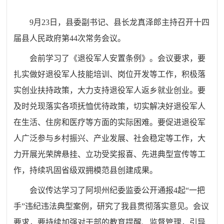
9月23日，县委副书记、县长龙真泽郎主持召开十四
届县人民政府第44次常务会议。
会前学习了《退役军人安置条例》。会议要求，要
扎实做好退役军人技能培训、岗位开发等工作，积极落
实创业扶持政策，大力支持退役军人返乡就业创业。要
及时兑现落实各项
抚恤
优待政策，切实解决好退役军人
在生活、住房和医疗等方面的实际困难。要促进退役军
人广泛参与乡村振兴、产业发展、社会稳定等工作，大
力开展光荣牌悬挂、立功受奖报喜、先进典型宣传等工
作，持续巩固省级双拥模范县创建成果。
会议传达学习了阿坝州纪委监委公开通报4起“一把
手”违纪违法典型案例，研究了我县贯彻落实意见。会议
要求，要持续加强对干部的教育提醒、监督管理，引导