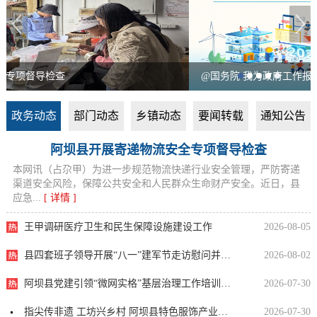
@国务院 我为政府工作报告提建议
政务动态
部门动态
乡镇动态
要闻转载
通知公告
阿坝县开展寄递物流安全专项督导检查
本网讯（占尕甲）为进一步规范物流快递行业安全管理，严防寄递
渠道安全风险，保障公共安全和人民群众生命财产安全。近日，县
应急...
[ 详情 ]
王甲调研医疗卫生和民生保障设施建设工作
2026-08-05
县四套班子领导开展“八一”建军节走访慰问并参加党政领导“军事日”活动
2026-08-02
阿坝县党建引领“微网实格”基层治理工作培训会圆满结业
2026-07-30
指尖传非遗 工坊兴乡村 阿坝县特色服饰产业铺就群众家门口增收路
2026-07-30