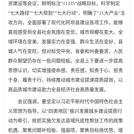
资建设等会议，鲜明标注“11335”战略目标，科学制定
“七大路径”“七大规划”“七大行动”，明确了“八大产业”主
攻方向，全面部署了现代化阿坝县建设各项工作，能够
直观感受到全县社会氛围在变优、城市规模在变大、全
域环境在变美、发展实力在变强、群众生活在变好、县
城人气在变旺，但对标党中央、省委和州委要求，人民
群众期望仍存在一些问题短板。全县上下要进一步提高
思想认识，切实增强使命感、责任感，知责于心、担责
于身、履责于行，持续推动城市建设提速提质提效，以
高品质城市建设助力全县经济社会高质量发展。
会议
强调，要坚定以习近平新时代中国特色社会主
义思想为指导，以“四类地区”振兴发展城乡建设提质行
动为牵引，抢抓实施欠发达县域托底性帮扶工作的政策
机遇，聚焦问题补短板、强弱项，聚焦目标扬优势、增