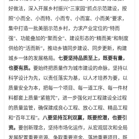
好做法，深入开展乡村振兴“三家园”抓点示范建设，按
照“小而全、小而特、小而专、小而富、小而美”要求，
集中打造一批美丽示范乡村，力求产业定位的“特而
强”、功能叠加的“聚而全”、建设形态的“精而美”和制度
供给的“活而新”，推动乡镇同步建设、同步更新，构建
城乡一体的发展格局。
七
要坚持品质至上，既要有量，
也要有质。
要始终把质量作为城市建设的命脉，坚持以
科学设计为先，以责任落实为基，以人才培养为要，以
质量安全为本，把每一个项目、每一道工序、每一件材
料都套上质量“紧箍咒”，进一步强化对工程建设全过程
的质量监管，确保建成良心工程、放心工程、精品工程
和“百年工程”。
八
要坚持互利双赢，既要挖潜，也要引
资。
要创新理念，坚持市场化运作，从宏观层次和全局
发展配置重要资源、争取重要资金、落地重要项目，既