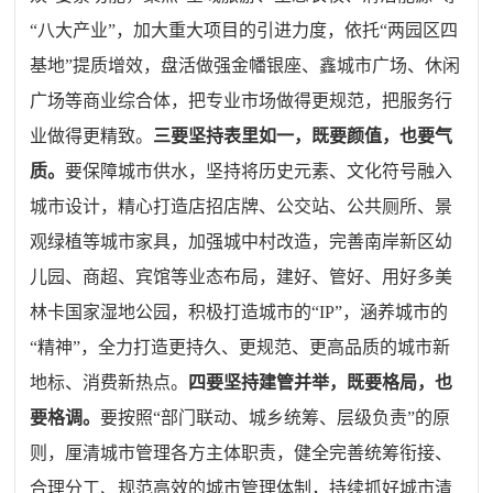
“八大产业”，加大重大项目的引进力度，依托“两园区四
基地”提质增效，盘活做强金幡银座、鑫城市广场、休闲
广场等商业综合体，把专业市场做得更规范，把服务行
业做得更精致。
三
要坚持表里如一，既要颜值，也要气
质。
要保障城市供水，坚持将历史元素、文化符号融入
城市设计，精心打造店招店牌、公交站、公共厕所、景
观绿植等城市家具，加强城中村改造，完善南岸新区幼
儿园、商超、宾馆等业态布局，建好、管好、用好多美
林卡国家湿地公园，积极打造城市的“IP”，涵养城市的
“精神”，全力打造更持久、更规范、更高品质的城市新
地标、消费新热点。
四
要坚持建管并举，既要格局，也
要格调。
要按照“部门联动、城乡统筹、层级负责”的原
则，厘清城市管理各方主体职责，健全完善统筹衔接、
合理分工、规范高效的城市管理体制，持续抓好城市清