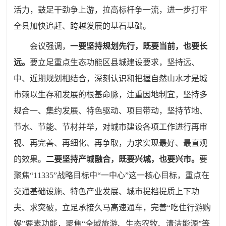
活力，鼓足干劲争上游，拉高标杆争一流，进一步打牢
全县加快追赶、跨越发展的基石基础。
会议强调，
一
要坚持规划先行，既要当前，也要长
远。
要立足重点生态功能区县城建设要求，坚持远、
中、近期规划相结合，深刻认识和把握自然山水才是城
市赖以生存和发展的根基命脉，注重因地制宜，坚持多
规合一、集约发展、特色驱动、项目带动，坚持节地、
节水、节能、节材并举，对城市建设各项工作进行再审
视、再完善、再细化、再争取，力求实现最好、最直观
的效果。
二
要坚持产城融合，既要兴城，也要兴市。
要
聚焦“11335”战略目标中“一中心”这一核心目标，重点在
交通基础设施、特色产业发展、城市提档提质上下功
夫、求突破，立足承接久马高速通车，完善“吃住行游购
娱”要素功能，聚焦“全域旅游、生态农牧、清洁能源”等