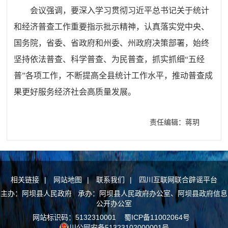
会议强调，要深入学习贯彻习近平总书记关于统计
和经济普查工作重要指示批示精神，认真落实党中央、
国务院，省委、省政府和州委、州政府决策部署，始终
坚持依法普查、科学普查、为民普查，抓实抓细“五经
普”各项工作，不断提高全县统计工作水平，推动普查成
果更好服务经济社会高质量发展。
责任编辑：蒋玥
相关链接
|
网站地图
|
联系我们
|
四川互联网联合辟谣平台
主办：阿坝县人民政府 承办：阿坝县人民政府办公室、阿坝县政府信息
公开办公室
网站标识码：5132310001
蜀ICP备11002064号
川公网安备51323102000001号