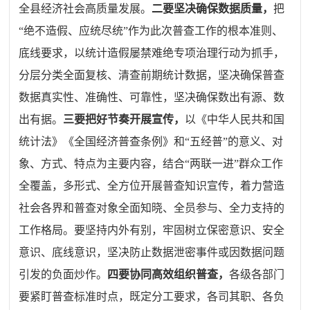
全县经济社会高质量发展。
二
要坚决确保数据质量，
把
“绝不造假、应统尽统”作为此次普查工作的根本准则、
底线要求，以统计造假屡禁难绝专项治理行动为抓手，
分层分类全面复核、清查前期统计数据，坚决确保普查
数据真实性、准确性、可靠性，坚决确保数出有源、数
出有据。
三
要把好节奏开展宣传，
以《中华人民共和国
统计法》《全国经济普查条例》和“五经普”的意义、对
象、方式、特点为主要内容，结合“两联一进”群众工作
全覆盖，多形式、全方位开展普查知识宣传，着力营造
社会各界和普查对象全面知晓、全员参与、全力支持的
工作格局。要坚持内外有别，牢固树立保密意识、安全
意识、底线意识，坚决防止数据泄密事件或因数据问题
引发的负面炒作。
四
要协同高效组织普查，
各级各部门
要紧盯普查标准时点，既定分工要求，各司其职、各负