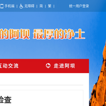
手机端
|
无障碍
|
简
|
繁
|
统一用户登录
互动交流
走进阿坝
检查