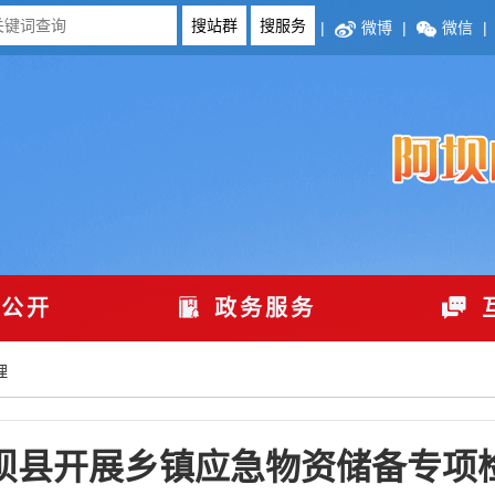
|
微博
|
微信
|
公开
政务服务
理
坝县开展乡镇应急物资储备专项