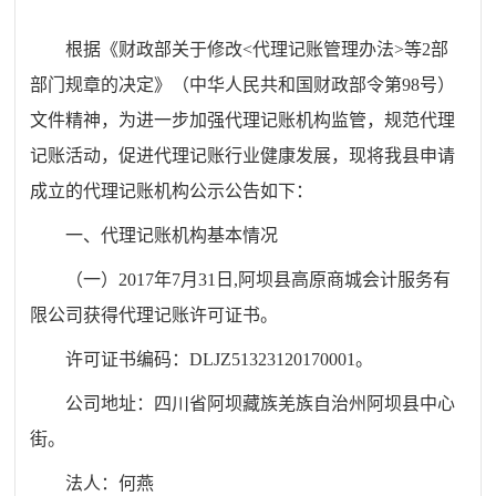
根据
《财政部关于修改
<
代理记账管理办法
>
等
2
部
部门规章的决定》（中华人民共和国财政部令第
98
号）
文件精神，为进一步加强代理记账机构监管，规范代理
记账活动，促进代理记账行业健康发展，现将我县申请
成立的代理记账机构公示公告如下：
一、代理记账机构基本情况
（一）
2017
年
7
月
31
日
,
阿坝县高原商城会计服务有
限公司获得代理记账许可证书。
许可证书编码：
DLJZ51323120170001
。
公司地址：四川省阿坝藏族羌族自治州阿坝县中心
街。
法人：何燕