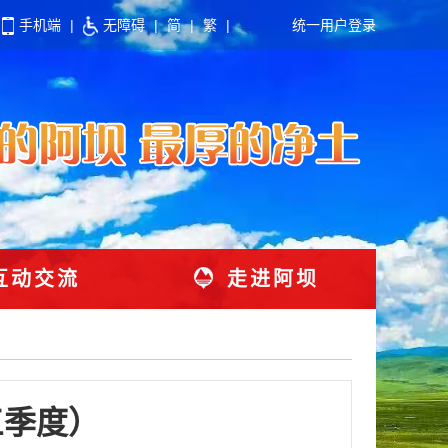
手机端
|
无障碍
|
简
|
繁
|
统一用户登录
互动交流
走进阿坝
三季度）