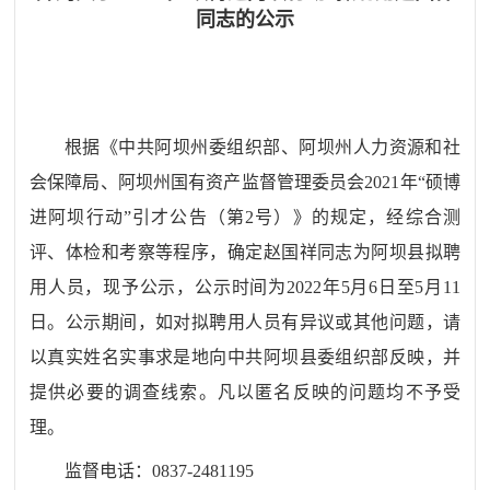
同志的公示
根据《中共阿坝州委组织部、阿坝州人力资源和社
会保障局、阿坝州国有资产监督管理委员会
2021年“硕博
进阿坝行动”引才公告
（第
2号
）
》的规定，经综合测
评、体检和考察等程序，确定
赵国祥
同志为
阿坝县
拟聘
用人员，现予公示，公示时间为
202
2
年
5
月
6
日至
5
月
11
日。公示期间，如对拟聘用人员有异议或其他问题，请
以真实姓名实事求是地向中共阿坝
县
委组织部反映，并
提供必要的调查线索。凡以匿名反映的问题均不予受
理。
监督电话：
0837-2481195