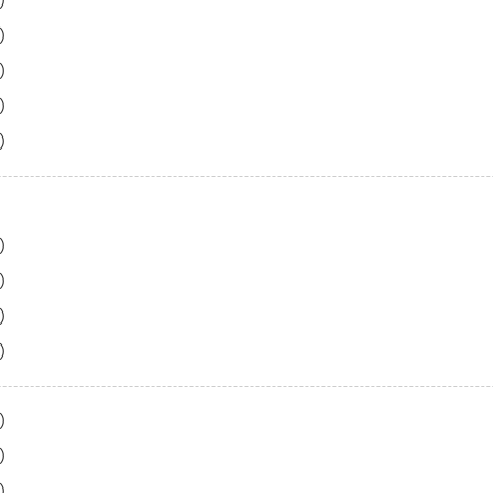
）
）
）
）
）
）
）
）
）
）
）
）