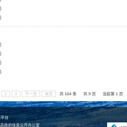
）
）
）
）
）
）
2
3
下一页
末页
共 164 条
共 9 页
当前第 1 页
谣平台
坝县政府信息公开办公室