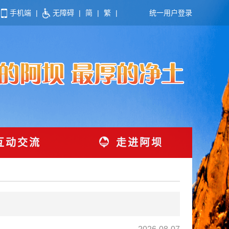
手机端
|
无障碍
|
简
|
繁
|
统一用户登录
互动交流
走进阿坝