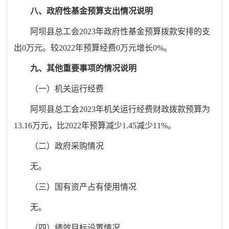
八、政府性基金预算支出情况说明
阿坝县总工会
2023
年政府性基金预算拨款安排的支
出
0
万元。较
2022
年预算经费
0
万元增长
0
%
。
九、其他重要事项的情况说明
（一）机关运行经费
阿坝县总工会
2023
年机关运行经费财政拨款预算为
13.16
万元，比
2022
年预算
减少
1.45
减少
11%
。
（二）政府采购情况
无。
（三）国有资产占有使用情况
无。
（四）绩效目标设置情况