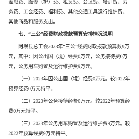
差旅费、维修（护）费、租赁费、会议费、培训费、劳
务费、工会经费、福利费、其他交通工具运行维护费、
其他商品和服务支出。
七、
“
三公
”
经费财政拨款预算安排情况说明
阿坝县总工会
2023
年
“
三公
”
经费财政拨款预算数
9
万
元，其中：因公出国（境）经费
0
万元，公务接待费
0
万
元，公务用车购置及运行维护费
9
万元。
（一）
2023
年因公出国（境）经费
0
万元。较
2022
年
预算经费
0
万元
持平。
（二）
2023
年
公务接待
经费
0
万元。较
2022
年预算经
费
0
万元
持平。
（三）
2023
年公务用车购置及运行维护费
9
万元。较
2022
年预算经费
9
万元持平
。