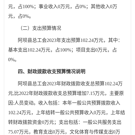
元，占
10
0
%
；事业收入
0
万元，占
0
%
；其他收入
0
万
元，占
0
%
。
（二）支出预算情况
阿坝县总工会
2023
年支出预算
102.24
万元，其中：
基本支出
102.24
万元，占
100
%
；项目支出
0
万元，占
0
%
。
四、财政拨款收支预算情况说明
阿坝县总工会
2023
年财政拨款收支总预算
102.24
万
元
,
比
2022
年财政拨款收支总预算
增加
7.15
万元，主要原
因
:
人员变动
。
收入包括：本年一般公共预算拨款收入
102.24
万元，上年结转一般公共预算收入
0
万元，上年结
转财政拨款资金
0
万元；
支出包括：一般公共服务支出
75.07
万元，教育支出
0
万元，文化体育与传媒支出
0
万