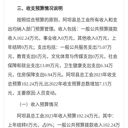
三、收支预算情况说明
按照综合预算的原则，
阿坝县总工会
所有收入和支
出均纳入部门预算管理。收入包括：一般公共预算拨款
收入
102.24
万元，事业收入
0
万元，其他收入
0
万元，上
年结转
0
万元；支出包括：一般公共服务支出
75.07
万
元，教育支出
0
万元，文化体育与传媒支出
0
万元，社会
保障和就业支出
13.89
万元，
卫生健康支出
支出
6.34
万
元，住房保障支出
6.94
万元。
阿坝县总工会
2023
年收支
总预算
102.24
万元
,
比
2022
年收支预算总数
增加
7.15
万
元，主要原因
:
人员变动。
（一）收入预算情况
阿坝县总工会
2023
年收入预算
102.24
万元，其中：
上年结转
0
万元，占
0
%
；一般公共预算拨款收入
102.24
万