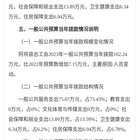
元，社会保障和就业支出
13.89
万元，
卫生健康
支出
6.34
万元，住房保障支出
6.94
万元。
五、一般公共预算当年拨款情况说明
（一）一般公共预算当年拨款规模变化情况
阿坝县总工会
2023
年一般公共预算当年拨款
102.24
万元，比
2022
年预算数
增加
7.15
万元，主要原因
:
人员变
动
。
（二）一般公共预算当年拨款结构情况
一般公共服务支出
75.07
万元，占
73.43
%
；教育支出
0
万元，占
0
%
；文化体育与传媒支出
0
万元，占
0
%
；社
会保障和就业支出
13.89
万元，占
13.59
%
；
卫生健康
支出
6.34
万元，占
6.2
%
；住房保障支出
6.94
万元，占
6.78
%
。