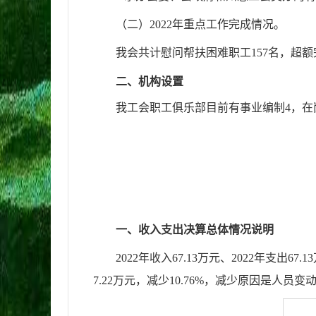
（二）
2022
年重点工作完成情况。
我会共计慰问帮扶困难职工
157
名，超额
二、
机
构设置
我工会职工俱乐部
目前有事业编制
4
，在
一、
收
入支出决算总体情况说明
2022年
收入
67.13
万元、
2022
年支出
67.13
7.22
万元，
减少10.76
%
，
减少
原因是
人员变