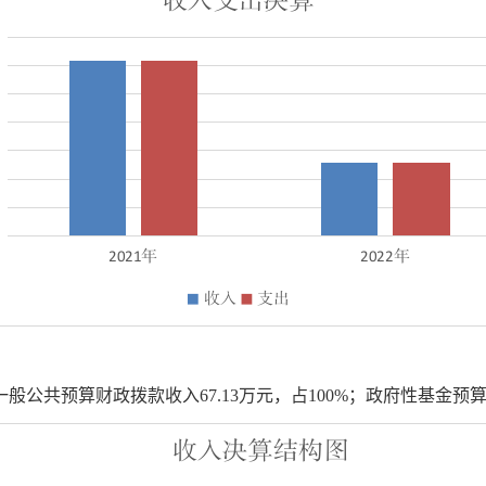
一般公共预算财政拨款收入
67.13
万元，占
100
%
；政府性基金预