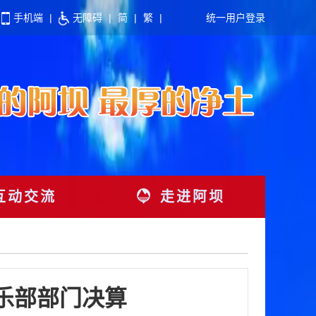
手机端
|
无障碍
|
简
|
繁
|
统一用户登录
互动交流
走进阿坝
俱乐部部门决算