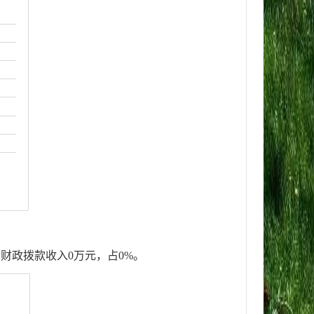
算财政拨款收入
0
万元，占
0
%
。