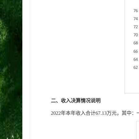
二、
收
入决算情况说明
2022
年本年收入合计
67.13
万元，其中：