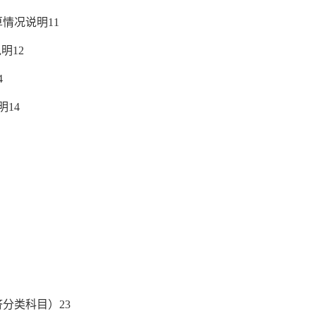
算情况说明
11
说明
12
4
明
14
济分类科目）
2
3