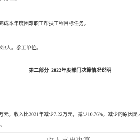
完成本年度困难职工帮扶工程目标任务。
岗
3
人。参工单位。
第二部分
2022
年度部门决算情况说明
万元，收入比
2021
年
减少7.22
万元，
减少10.76%
，
减少的
原因是
动。