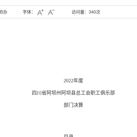
府办
字体：
访问量：
340次
2022
年度
四川省
阿坝州阿坝县总工会职工俱乐部
部门决算
目录