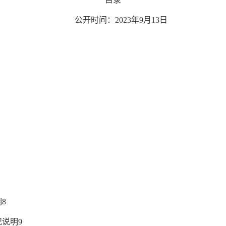
公开时间：202
3
年
9
月
13
日
明
8
况说明
9