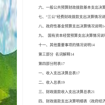
六、一
般公共预算财政拨款基本支出决
七、
“
三公”经费财政拨款支出决算情况
八、
政府性基金预算支出决算情况说明
1
九、
国
有资本经营预算支出决算情况说
十
一、其他重要事项的情况说明
14
第三部分
名
词解释
14
第
四
部分附表
1
7
一、
收入支出决算总表
1
7
二、
收入总表
1
9
三、
财政拨款收入支出决算总表
2
1
四
、
财政拨款支出决算明细表（政府经