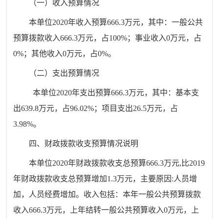
（一）收入预算情况
本单位
20
20
年收入预算
666.3
万元，其中：一般公共
预算拨款收入
666.3
万元，占
100
%
；事业收入
0
万元，占
0
%
；其他收入
0
万元，占
0
%
。
（二）支出预算情况
本单位
20
20
年支出预算
666.3
万元，其中：基本支
出
639.8
万元，占
96.02
%
；项目支出
26.5
万元，占
3.98
%
。
四、财政拨款收支预算情况说明
本单位
20
20
年财政拨款收支总预算
666.3
万元
,
比
201
9
年财政拨款收支总预算增加
1.3
万元，主要原因
:
人员增
加，人员经费增加
。收入包括：本年一般公共预算拨款
收入
666.3
万元，上年结转一般公共预算收入
0
万元，上