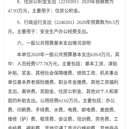
8
．
住房公积金支出
（
2210201
）
20
20
年预算数为
47.93
万元，
主要用于：住房公积金。
9
．
行政运行支出
（
2240201
）
20
20
年预算数为
0.5
万
元，
主要用于：安全生产办公经费支出。
六、一般公共预算基本支出情况说明
本单位
20
20
年一般公共预算基本支出
639.8
万元，其
中：人员经费
577.78
万元，主要包括：基本工资、津贴
补贴、奖金、其他社会保障缴费、绩效工资、机关事业
单位基本养老保险缴费、职业年金缴费、其他工资福利
支出、离休费、奖励金、住房公积金、其他对个人和家
庭的补助支出。公用经费
62.02
万元，主要包括：办公
费、印刷费、手续费、水费、电费、邮电费、差旅费、
维修（护）费、租赁费、会议费、培训费、劳务费、工
会经费、福利费、其他交通工具运行维护费、其他商品