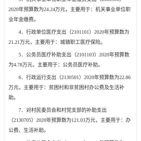
20
20
年预算数为
24.24
万元，
主要用于：机关事业单位职
业年金缴费。
4
．
行政单位医疗支出
（
2101101
）
20
20
年预算数为
21.21
万元，
主要用于：城镇职工医疗保险。
5
．
公务员医疗
补助支出
（
21
01103
）
20
20
年预算数
为
4.78
万元，
主要用于：
公务员医疗补助
。
6
．
行政运行支出
（
2130501
）
20
20
年预算数为
22.86
万元，
主要用于：贫困村和非贫困村办公费及生活补
助。
7．
对村民委员会和村党支部的补助支出
（
2130705
）
20
20
年预算数为
121.03
万元，
主要用于：办
公费、生活补助。