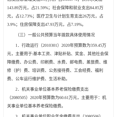
143.89
万元，占
21.59
%
；社会保障和就业支出
84.85
万
元，占
12.73
%
；医疗卫生与计划生育支出
26
万元，占
3.9
%
；住房保障支出
47.93
万元，占
7.19
%
。
（三）一般公共预算当年拨款具体使用情况
1
．行政运行（
2010301
）
20
20
年预算数为
359.45
万
元，主要用于
:
基本工资、津贴补贴、奖金、其他社会保
障缴费、办公费、印刷费、水费、邮电费、差旅费、维
修（护）费、培训费、公务接待费、工会经费、福利
费、公车运行维护费、生活补助。
2
．
机关事业单位基本养老保险缴费支出
（
2080505
）
20
20
年预算数为
60.61
万元，
主要用于：机
关事业单位基本养老保险缴费。
3
．
机关事业单位职业年金缴费支出
（
2080506
）