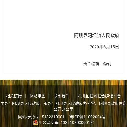
阿坝县阿坝镇人民政府
2020
年
6
月
15
日
责任编辑：蒋玥
相关链接
|
网站地图
|
联系我们
|
四川互联网联合辟谣平台
主办：阿坝县人民政府 承办：阿坝县人民政府办公室、阿坝县政府信息
公开办公室
网站标识码：5132310001
蜀ICP备11002064号
川公网安备51323102000001号