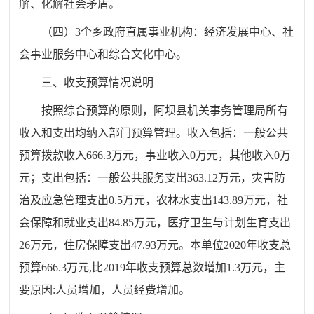
解、化解社会矛盾。
（四）
3
个乡政府直属事业机构：经济发展中心、社
会事业服务中心和综合文化中心。
三、收支预算情况说明
按照综合预算的原则，
阿坝县机关事务管理局
所有
收入和支出均纳入部门预算管理。收入包括：一般公共
预算拨款收入
666.3
万元，事业收入
0
万元，其他收入
0
万
元；支出包括：一般公共服务支出
363.12
万元，
灾害防
治及应急管理支出
0.5
万元，
农林水支出
143.89
万元，社
会保障和就业支出
84.85
万元，医疗卫生与计划生育支出
26
万元，住房保障支出
47.93
万元。
本单位
20
20
年收支总
预算
666.3
万元
,
比
201
9
年收支预算总数增加
1.3
万元，主
要原因
:
人员增加，人员经费增加。