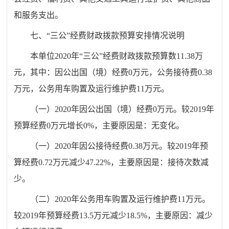
和服务支出。
七、“三公”经费财政拨款预算安排情况说明
本单位
20
20
年“三公”经费财政拨款预算数
11.38
万
元，其中：因公出国（境）经费
0
万元，公务接待费
0.38
万元，公务用车购置及运行维护费
11
万元。
（一）
20
20
年因公出国（境）经费
0
万元。较
201
9
年
预算经费
0
万元增长
0
%
，主要原因是：
无变化。
（一）
20
20
年因公
接待
经费
0
.38
万元。较
201
9
年预
算经费
0.72
万元
减少
47.22
%
，主要原因是：
接待次数
减
少
。
（二）
20
20
年公务用车购置及运行维护费
11
万元。
较
201
9
年预算经费
13.5
万元
减少
18.5
%
，主要原因
：
减少