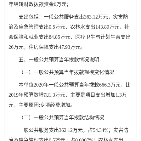
年结转财政拨款资金
0
万元；
支出包括：一般公共服务支出
363.12
万元，
灾害防
治及应急管理支出
0.5
万元，
农林水支出
143.89
万元，社
会保障和就业支出
84.85
万元，医疗卫生与计划生育支出
26
万元，住房保障支出
47.93
万元。
五、一般公共预算当年拨款情况说明
（一）一般公共预算当年拨款规模变化情况
本单位
20
20
年一般公共预算当年拨款
666.3
万元，比
201
9
年预算数增加
1.3
万元，主要是
项目
支出增加
1.3
万
元，主要原因
:
专项
经费增加。
（二）一般公共预算当年拨款结构情况
一般公共服务支出
362.12
万元，占
54.34
%
；
灾害防
治及应急管理支出
0.5
万元，占
0.
00
0
7
%
；
农林水支出