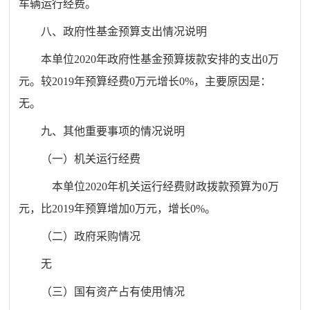
车辆运行经费
。
八、政府性基金预算支出情况说明
本单位
20
20
年政府性基金预算拨款安排的支出
0
万
元。较
201
9
年预算经费
0
万元增长
0
%
，主要原因是：
无。
九、其他重要事项的情况说明
（一）机关运行经费
本单位
20
20
年机关运行经费财政拨款预算为
0
万
元，比
201
9
年预算增加
0
万元，增长
0
%
。
（二）政府采购情况
无
（三）国有资产占有使用情况