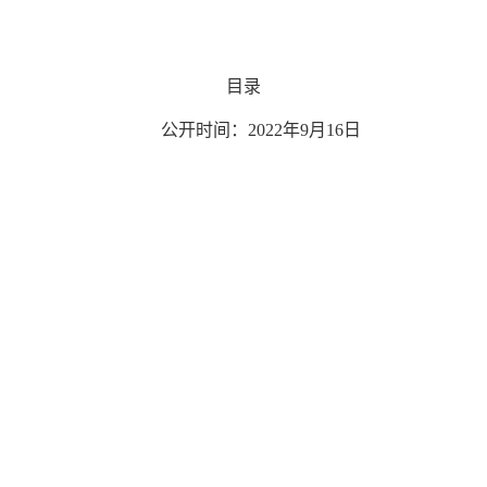
目录
公开时间：202
2
年
9
月
16
日