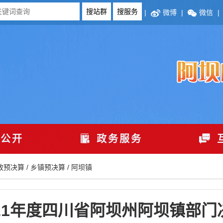
|
微博
|
微信
|
公开
政务服务
政预决算
/
乡镇预决算
/
阿坝镇
021年度四川省阿坝州阿坝镇部门