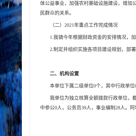
体公益事业，加强农村基
础设施建设，增加
民群众的关系。
（二）
202
1
年重点工作完成情况
1.
我镇今年根据财政资金的安排情况，加
2.
制定并组织实施各项目建设规划，部署
二、
机
构设置
本单位下属二级单位
0个，其中行政单位
我单位为独立核算全额拨款行政单位，
中参公
0人，公务员
39
人，事业编制
28
人。阿