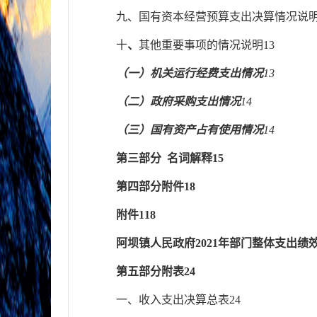
九、
国有资本经营预算支出决算情况说
十
、
其他重要事项的情况说明
13
（一）机关运行经费支出情况
13
（二）政府采购支出情况
14
（三）国有资产占有使用情况
14
第三部分
名
词解释
15
第
四部分
附件
18
附件
1
18
阿坝镇人民政府
202
1
年部门整体支出绩
第
五部分
附表
24
一、收
入支出决算总表
24