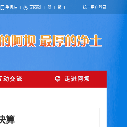
手机端
|
无障碍
|
简
|
繁
|
统一用户登录
互动交流
走进阿坝
决算