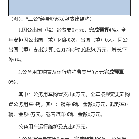
（图
8
：“三公”经费财政拨款支出结构）
1.
因公出国（境）经费支
0
万元，
完成预算
0
%
。
全
年安排因公出国（境）团组
0
次，出国（境）
0
人。因公
出国（境）支出决算比
2017
年增加
/
减少
0
万元，增长
/
下
降
0
%
。
2.
公务用车购置及运行维护费支出
0
万元
完成预算
0
%
。
其中：
公务用车购置支出
0
万元。全年按规定更新购
置公务用车
0
辆，其中：轿车
0
辆、金额
0
万元，越野车
0
辆、金额
0
万元，载客汽车
0
辆、金额
0
万元。
公务用车运行维护费支出
0
万元。