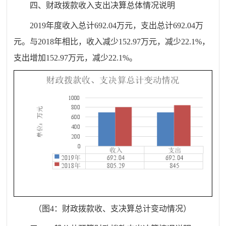
四、
财
政拨款收入支出决算总体情况说明
201
9
年度收入总计
692.04
万元，支出总计
692.04
万
元。与
201
8
年相比，
收入
减少
152.97
万元，
减少
22.1
%
，
支出增加
152.97
万元，
减少
22.1
%
。
（图
4
：财政拨款收、支决算总计变动情况）