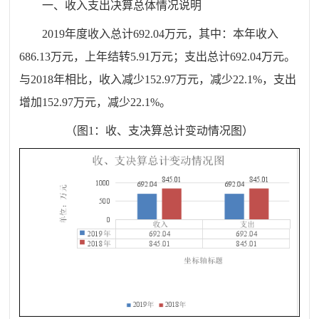
一、
收
入支出决算总体情况说明
201
9
年度收入总计
692.04
万元，其中：本年收入
686.13
万元，上年结转
5.91
万元；支出总计
692.04
万元。
与
201
8
年相比，收入
减少
152.97
万元，
减少
22.1
%
，支出
增加
152.97
万元，
减少
22.1
%
。
（图
1
：收、支决算总计变动情况图）