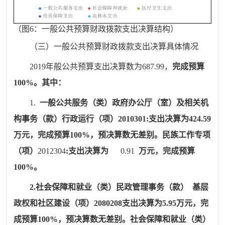
（图
6
：一般公共预算财政拨款支出决算结构）
（三）一般公共预算财政拨款支出决算具体情况
201
9
年般公共预算支出决算数为
687.99
，
完成
预算
100
%
。其中：
1.
一般公共服务（类）政府办公厅（室）及相关机
构事务（款）行政运行（项）
2010301
:
支出决算为
424.59
万元，完成预算
100
%
，预决算数无差别。
民族工作专项
（项）
2012304
:
支出决算为
0.91
万元，完成预算
100
%
。
2
.
社会保障和就业（类）民政管理事务（款）
基层
政权和社区建设（项）
2080208
支出决算为
5.95
万元，完
成预算
100
%
，预决算数无差别。
社会保障和就业（类）