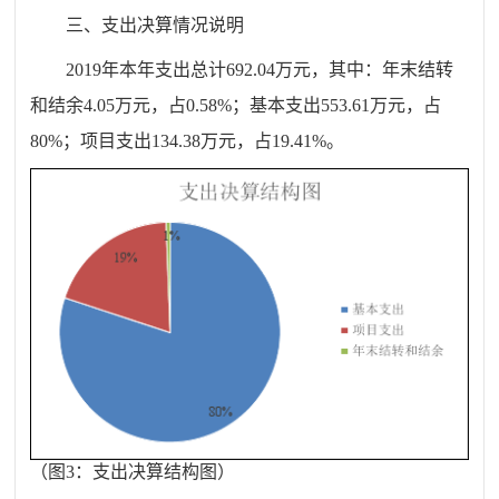
三、
支
出决算情况说明
201
9
年本年支出
总
计
692.04
万元，其中
：
年末结转
和结余
4.05
万元，占
0.58
%
；基本支出
553.61
万元，占
80
%
；项目支出
134.38
万元，占
19.41
%
。
（图
3
：支出决算结构图）