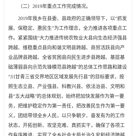
（二）
201
9
年重点工作完成情况。
201
9
年我乡在县委、县政府的正确领导下，以“抓发
展、保稳定、惠民生”为工作理念，全力推进各项重点工
作。紧紧围绕“大力推进传统农牧业大县向生态经济强县
跨越、维稳重点县向和谐文明县跨越、商贸活跃县向产
业品牌县跨越、全省贫困县向民生进步县跨越、基层基
础薄弱县向示范先锋模范县跨越”的总体工作思路和建设
“川甘青三省交界地区区域发展先行县”的目标要求，按
照生态立县、产业强县、科教兴县、依法治县、文明和
县“五大战略”的总体规划，始终把加快发展作为第一要
务，把维护稳定作为第一责任，把改善民生作为第一要
义，团结带领全乡人民，以只争朝夕、奋发有为的工作
状态，开拓创新、攻坚克难、真抓实干，确保了各项工
作有序推进，实现了全乡社会大局长治久安和经济跨越