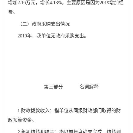
增加
2.16
万元，增
长
4.13
%
。
主要
原因
是因
为
201
9
增加经
费。
（二）政府采购支出情况
201
9
年，我单位无政府采购支出。
第三部分
名
词解释
1.
财政拨款收入：指单位从同级财政部门取得的财
政预算资金。
2.
年初结转和结余：指以前年度尚未完成、结转到