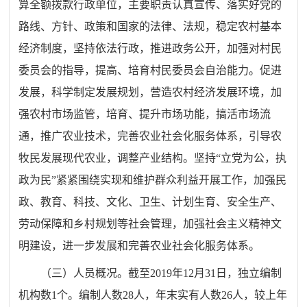
算全额拨款行政单位，主要职责认真宣传、落实好党的
路线、方针、政策和国家的法律、法规，稳定农村基本
经济制度，坚持依法行政，推进政务公开，加强对村民
委员会的指导，提高、培育村民委员会自治能力。促进
发展，科学制定发展规划，营造农村经济发展环境，加
强农村市场监管，培育、提升市场功能，搞活市场流
通，推广农业技术，完善农业社会化服务体系，引导农
牧民发展现代农业，调整产业结构。坚持“立党为公，执
政为民”紧紧围绕实现和维护群众利益开展工作，加强民
政、教育、科技、文化、卫生、计划生育、安全生产、
劳动保障和乡村规划等社会管理，加强社会主义精神文
明建设，进一步发展和完善农业社会化服务体系。
（三）人员概况。截至
201
9
年
12
月
31
日，独立编制
机构数
1
个
。
编制人数
28
人，年末实有人数
26
人，较上年