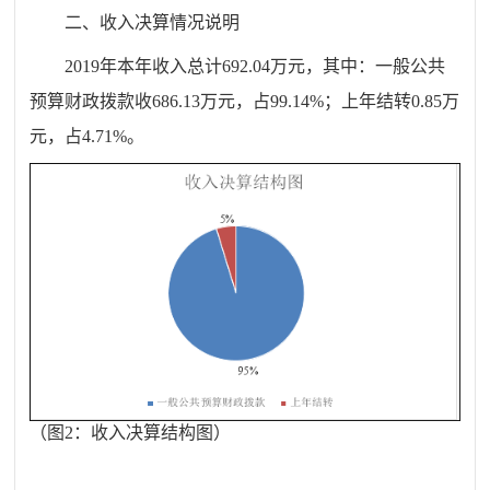
二、
收
入决算情况说明
201
9
年本年收入
总
计
692.04
万元，其中：一般公共
预算财政拨款收
686.13
万元，占
99.14
%
；上年结转
0.85
万
元，占
4
.
71
%
。
（图
2
：收入决算结构图）