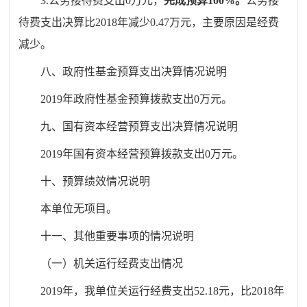
3.
公务接待费支出
0
万元，
完成预算
100
%
。
公务接
待费支出决算比
201
8
年
减少
0.47
万元，主要原因是
经费
减少
。
八、
政府性基金预算支出决算情况说明
201
9
年政府性基金预算拨款支出
0
万元。
九、
国有资本经营预算支出决算情况说明
201
9
年国有资本经营预算拨款支出
0
万元。
十、
预算绩效情况说明
本单位无项目。
十
一、其他重要事项的情况说明
（一）机关运行经费支出情况
201
9
年，我
单位
关运行经费支出
52.18
元，比
201
8
年