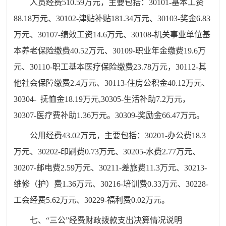
人员经费
510.59
万元，主要包括：
30101-
基本工资
88.18
万元、
30102-
津贴补贴
181.34
万元、
30103-
奖金
6.83
万元、
30107-
绩效工资
14.6
万元、
30108-
机关事业单位基
本养老保险缴费
40.52
万元、
30109-
职业年金缴费
19.6
万
元、
30110-
职工基本医疗保险缴费
23.78
万元，
30112-
其
他社会保障缴费
2.4
万元、
30113-
住房公积金
40.12
万元、
30304-
抚恤金
18.19
万元
,
30305-
生活补助
7.2
万元，
30307-
医疗费补助
1.36
万元。
30309-
奖励金
66.47
万元
。
公用经费
43.02
万元，主要包括：
30201-
办公费
18.3
万元、
30
2
02-
印刷费
0.73
万元、
30205-
水费
2.77
万元、
30207-
邮电费
2.59
万元、
30211-
差旅费
11.3
万元、
30213-
维修（护）费
1.36
万元、
30216-
培训费
0.33
万元、
30228-
工会经费
5.62
万元、
30229
-
福利费
0.02
万元。
七、
“
三公”经费财政拨款支出决算情况说明