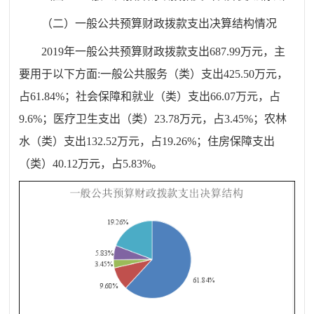
（二）一般公共预算财政拨款支出决算结构情况
201
9
年一般公共预算财
政拨款支出
687.99
万元，主
要用于以下方面
:
一般公共服务（类）
支出
425.50
万元，
占
61.84
%
；
社会保障和就业（类）
支出
66.07
万元，占
9.6
%
；
医疗卫生支出（类）
23.78
万元，占
3.45
%
；
农林
水（类）
支出
132.52
万元，占
19.26
%
；
住房保障支出
（类）
40.12
万元，占
5.83
%
。