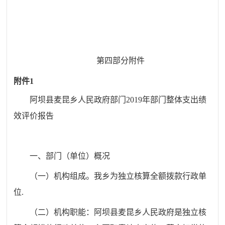
第
四部分
附件
附件
1
阿坝县
麦昆
乡人民政府部门
201
9
年部门整体
支出绩
效评价报告
一、部门（单位）概况
（一）机构组成
。
我
乡
为独立核算全额拨款行政单
位
.
（二）机构职能
：
阿坝县
麦昆
乡人民政府是独立核