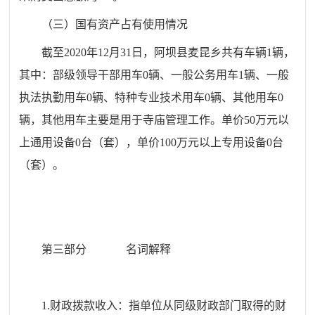
（三）国有资产占有使用情况
截至
20
20
年
12
月
31
日，
阿坝县
麦昆乡
共有车辆
1
辆，
其中：部级领导干部用车
0
辆、一般公务用车
1
辆、一般
执法执勤用车
0
辆、特种专业技术用车
0
辆、其他用车
0
辆，其他用车主要是用于寺庙管理工作。单价
50
万元以
上通用设备
0
台（套），单价
100
万元以上专用设备
0
台
（套）。
第三部分
名
词解释
1.
财政拨款收入：指单位从同级财政部门取得的财