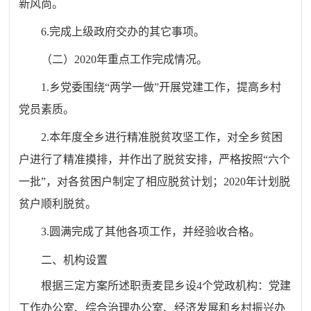
新风尚。
6
.完成上级政府交办的其它事项。
（二）
2020
年重点工作完成情况。
1
.乡党委围绕“两学一做”开展党建工作，提高乡村
党员素质。
2
.本年度全乡进行精准脱贫攻坚工作，对全乡贫困
户进行了精准摸排，并作出了脱贫安排，严格按照“六个
一批”，对各贫困户制定了相应脱贫计划；
2020
年计划脱
贫户顺利脱贫。
3
.圆满完成了其他各项工作，并经验收合格。
二、机
构设置
根据三定方案所述职责
麦昆
乡设
4
个
党政机构
：
党建
工作办公室
、
综合治理办公室、经济发展和乡村振兴办