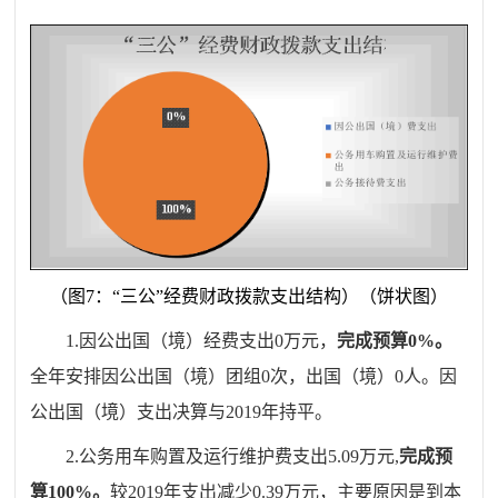
（图
7
：“三公”经费财政拨款支出结构）（饼状图）
1.
因公出国（境）经费支出
0
万元，
完成预算
0
%
。
全年安排因公出国（境）团组
0
次，出国（境）
0
人。因
公出国（境）支出决算与
201
9
年持平。
2.
公务用车购置及运行维护费支出
5.09
万元
,
完成预
算
100
%
。
较
2019
年支出
减少
0.39
万元，主要原因是到本