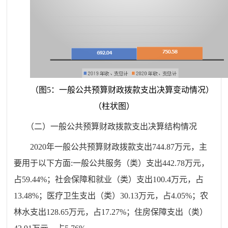
（图
5
：一般公共预算财政拨款支出决算变动情况）
（柱状图）
（二）一般公共预算财政拨款支出决算结构情况
2020
年一般公共预算财
政拨款支出
744.8
7
万元，主
要用于以下方面
:
一般公共服务（类）
支出
442.78
万元，
占
59.44
%
；
社会保障和就业（类）
支出
100.4
万元，占
13.48
%
；
医疗卫生支出
（类）
30.13
万元，占
4.
05
%
；
农
林水支出
128.65
万元，
占
17.27
%
；
住房保障支出
（类）