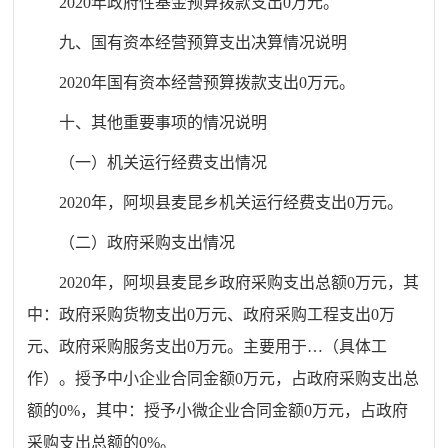
2020
年政府性基金预算拨款支出
0
万元。
九、国有资本经营预算支出决算情况说明
2020
年国有资本经营预算拨款支出
0
万元。
十
、
其他重要事项的情况说明
（一）机关运行经费支出情况
2020
年，
阿坝县
麦昆乡
机关运行经费支出
0
万元
。
（二）政府采购支出情况
20
20
年，
阿坝县
麦昆乡
政府采购支出总额
0
万元，其
中：政府采购货物支出
0
万元、政府采购工程支出
0
万
元、政府采购服务支出
0
万元。主要用于
…
（具体工
作）。授予中小企业合同金额
0
万元，占政府采购支出总
额的
0
%
，其中：授予小微企业合同金额
0
万元，占政府
采购支出总额的
0
%
。