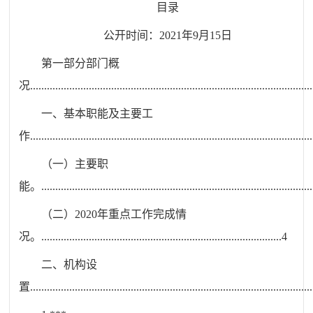
目录
公开时间：
2021
年
9
月
15
日
第一部分
部门概
况
.....................................................................................................
一、基
本职能及主要工
作
.....................................................................................................
（一）主要职
能。
.................................................................................................
（二）
2020
年重点工作完成情
况。
......................................................................................
4
二、机
构设
置
.....................................................................................................