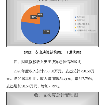
（图
3
：支出决算结构图）（饼状图）
四、财
政拨款收入支出决算总体情况说明
20
20
年度收入总计
750.58
万元，支出总计
750.58
万
元。与
201
9
年相比，
收入
增加
58.54
万元，
增加
7.79
%
，
支出增加
58.54
万元，
增加
7.79
%
。