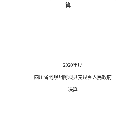
算
2020
年度
四川省阿坝州
阿坝县
麦昆
乡人民政府
决算