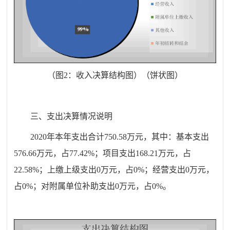
（图
2
：收入决算结构图）（饼状图）
三、
支
出决算情况说明
2020
年本年支出合计
750.58
万元，其中：基本支出
576.66
万元，占
77.42
%
；项目支出
168.21
万元，占
22.58
%
；上缴上级支出
0
万元，占
0
%
；经营支出
0
万元，
占
0
%
；对附属单位补助支出
0
万元，占
0
%
。