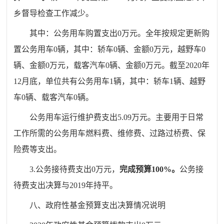
乡督导检查工作
减少
。
其中：
公务用车购置支出
0
万元。全年按规定更新购
置公务用车
0
辆，其中：轿车
0
辆、金额
0
万元，越野车
0
辆、金额
0
万元，载客汽车
0
辆、金额
0
万元。截至
2020
年
12
月底，
单位共有公务用车
1
辆，其中：轿车
1
辆、越野
车
0
辆、载客汽车
0
辆。
公务用车运行维护费支出
5.09
万元。主要用于日常
工作所需的公务用车燃料费、维修费、过路过桥费、保
险费等支出。
3.
公务接待费支出
0
万元，
完成预算
100
%
。
公务接
待费支出决算与
201
9
年持平。
八、
政府性基金预算支出决算情况说明