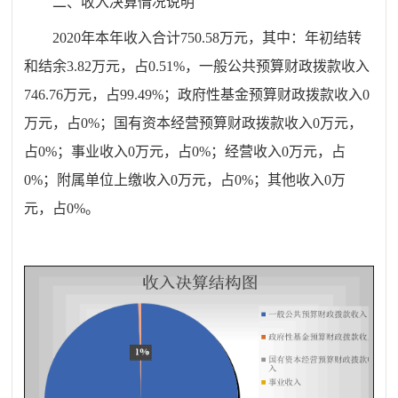
二、收入决算情况说明
20
20
年本年收入合计
7
50.58
万元，其中：年初结转
和结余
3.82
万元，占
0.51%
，
一般公共预算财政拨款收入
746.76
万元，占
99.49
%
；政府性基金预算财政拨款收入
0
万元，占
0
%
；国有资本经营预算财政拨款收入
0
万元，
占
0
%
；事业收入
0
万元，占
0
%
；经营收入
0
万元，占
0
%
；附属单位上缴收入
0
万元，占
0
%
；其他收入
0
万
元，占
0
%
。