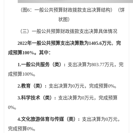
（图6：一般公共预算财政拨款支出决算结构）（饼
状图）
（三）一般公共预算财政拨款支出决算具体情况
20
22
年
一
般公共预算支出决算数为
1405.6万元
，
完
成预算
100
%
。其中：
1.
一般公共服务（类）
:
支出决算为
803.77
万元，完
成预算
100
%
。
2.
教育（类）
:
支出决算为
0
万元，完成预算
0
%
。
3.
科学技术（类）
:
支出决算为
0
万元，完成预算
0
%
。
4.
文化旅游体育与传媒（类）
:
支出决算为
0
万元，
完成预算
0
%
。