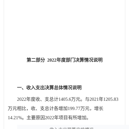
第二部分
2022年度
部门决算情况说明
一、
收
入支出决算总体情况说明
20
22
年度收、支总计
1405.6
万元。与20
21
年
1205.83
万元
相比，收、支总计各增加
199.77
万元，增长
14.21
%
。
主要原因202
2
年
项目有所增加
。