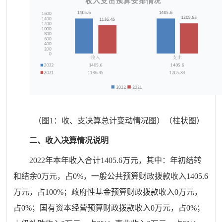
（图
1
：收、支决算总计变动情况图）（柱状图）
二、
收
入决算情况说明
20
22
年本年收入合计
1405.6
万元，其中：
年初结转
和结余
0万元，占0%
，
一般公共预算财政拨款收入
1405.6
万元，占
100
%
；政府性基金预算财政拨款收入
0
万元，
占
0
%
；
国有资本经营预算财政拨款收入
0
万元，占
0
%
；