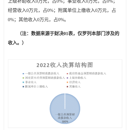
上级补助收入
0
万元，占
0
%
；事业收入
0
万元，占
0
%
；
经营收入
0
万元，占
0
%
；附属单位上缴收入
0
万元，占
0
%
；其他收入
0
万元，占
0
%
。
（注：数据来源于财决
01表
，仅罗列本部门涉及的
收入。
）