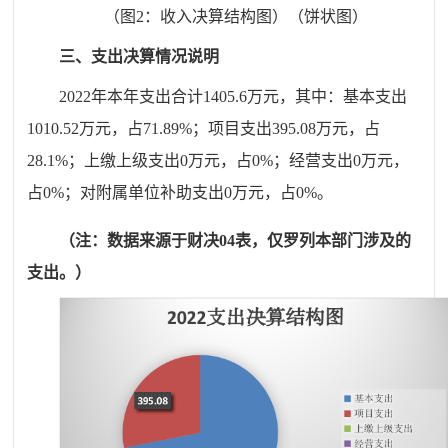
（图2：收入决算结构图）（饼状图）
三、
支
出决算情况说明
20
22
年本年支出合计
1405.6
万元，其中：基本支出
1010.52
万元，占
71.89
%
；项目支出
395.08
万元，占
28.1
%
；上缴上级支出
0
万元，占
0
%
；经营支出
0
万元，
占
0
%
；对附属单位补助支出
0
万元，占
0
%
。
（注：数据来源于财决
04
表
，仅罗列本部门涉及的
支出。
）