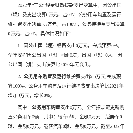
20
22
年“三公”经费财政拨款支出决算中，因公出国
（境）费支出决算
0
万元，占
0
%
；公务用车购置及运行
维护费支出决算
5.5
万元，占
100
%
；公务接待费支出决算
0
万元，占
0
%
。具体情况如下：
1.
因公出国（境）经费支出
0
万元，
完成预算
0
%
。
全年安排因公出国（境）团组
0
次，出国（境）
0
人。因
公出国（境）支出决算比
20
20
年
无变化
。
2.
公务用车购置及运行维护费支出
5.5
万元,
完成预
算
100
%
。
公务用车购置及运行维护费支出决算比
20
21
年
增加
0
万元，增长
0
%
。
其中：
公务用车购置支出
0
万元。全年按规定更新购
置公务用车
0
辆，其中：轿车
0
辆、金额
0
万元，越野车
0
辆、金额
0
万元，载客汽车
0
辆、金额
0
万元。截至
20
22
年