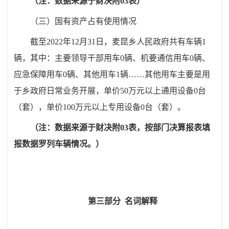
（注：数据来源于财决附
03
表）
（三）国有资产占有使用情况
截至
20
22
年
12
月
31
日，
麦昆乡人民政府
共有车辆
1
辆，其中：主要领导干部用车
0
辆、机要通信用车
0
辆、
应急保障用车
0
辆、其他用车
1
辆……其他用车主要是用
于
乡政府日常业务开展，
单价
50
万元以上通用设备
0
台
（套），单价
100
万元以上专用设备
0
台（套）。
（注：数据来源
于
财决附
03
表，按部门决算报表填
报数据罗列车辆情况。）
第三部分
名
词解释