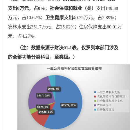
支出
0
万元，占
0
%
；
社会保障和就业（类）
支出
149.38
万元，占
10.62
%
；
卫生健康支出
40.75
万元，占
2.89
%
；
农林水
支出
351.7
万元，占
25.02
%
；住房保障支出
60.01
万
元，占
4.27
%。
（
注：数据来源于财决
01-1表，仅
罗列
本部门涉及
的全部
功能分类科目，至类级。）