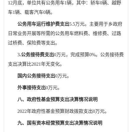
12
月底，单位共有公务用车
1
辆，其中：轿车
0
辆、越野
车
1
辆、载客汽车
0
辆。
公务用车运行维护费支出
5.5
万元。主要用于
乡政府
日常业务开展等
所需的公务用车燃料费、维修费、过路
过桥费、保险费等支出。
3
.
公务接待费支出
0
万元，
完成预算
0
%
。
公务接待费
支出决算比
20
21
年
无变化
。
国内公务接待支出
0
万元
。
外事接待支出
0
万元。
八、
政府性基金预算支出决算情况说明
20
22
年政府性基金预算
财政
拨款支出
0
万元。
九、
国有资本经营预算支出决算情况说明