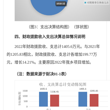
（图3：支出决算结构图）（饼状图）
四、财
政拨款收入支出决算总体情况说明
20
22
年财政拨款收、支总计
1405.6
万元。与
20
21
年
的
1205.83
相比，财政拨款收、支总计各增加
199.77
万
元，增长
14.21
%
。
主要原因202
2
年我
乡项目
增加。
（注：数据来源于财决
01-1
表
）