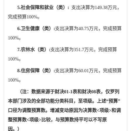
5.
社会保障和就业（类）
:
支出决算为
149.38
万元，
完成预算
100
%
。
6.
卫生健康
（类）
:
支出决算为
40.75
万元，完成预算
100
%
。
7
.
农林水
（类）
:
支出决算为
351.7
万元，完成预算
100
%
。
8
.
住房保障
（类）
:
支出决算为
60.01
万元，完成预算
100
%
。
（注：数据来源于财决
0
1-1表
和财决
08表
，
仅
罗列
本部门涉及的
全部功能分类科目
，
至项级。上述“预算”
口径为调整预算数。增减变动原因为决算数
<
项级
>
和调
整预算数
<
项级
>
比较，与预算数持平可以不写原
因。）