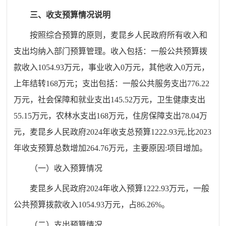
三、收支预算情况说明
按照综合预算的原则，麦昆乡人民政府所有收入和
支出均纳入部门预算管理。收入包括：一般公共预算拨
款收入
1054.93
万元，事业收入
0
万元，其他收入
0
万元，
上年结转
168
万元；支出包括：一般公共服务支出
776.22
万元，社会保障和就业支出
145
.
5
2
万元，卫生健康支出
55
.
15
万元，农林水支出
168
万元
，
住房保障支出
78.04
万
元，麦昆乡人民政府
202
4
年收支总预算
1222
.
9
3
元
,
比
20
23
年收支预算总数增加
264.76
万元，主要原因
:
项目增加
。
（一）收入预算情况
麦昆乡人民政府
20
24
年收入预算
1222.93
万元，一般
公共预算拨款收入
1054.93
万元，占
86.26
%
。
（二）
支出预算情况