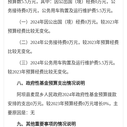
预算数
5.5
万元，其中：因公出国（境）经费
0
万元，公
务接待费
0
万元，公务用车购置及运行维护费
5.5
万元。
（一）
2024
年因公出国（境）经费
0
万元。较
2023
年
预算经费比较无变化。
（二）
2024
年公务接待费
0
万元，较
2023
年预算经费
比较无变化。
（三）
2024
年公务用车购置及运行维护费
5.5
万元。
较
2023
年预算经费比较无变化。
八、政府性基金预算支出情况说明
阿坝县麦昆乡人民政府
2024
年政府性基金预算拨款
安排的支出
0
万元。较
2023
年预算经费
0
万元增长
0%
，主
要原因是：无
九、其他重要事项的情况说明