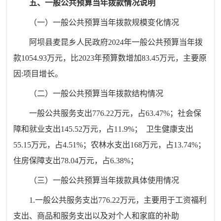
五、一般公共预算当年拨款情况说明
（一）一般公共预算当年拨款规模变化情况
阿坝县麦昆乡人民政府
202
4
年一般公共预算当年拨
款
1054
.
9
3
万元，比
2
023
年预算数增加
83.45
万元
，
主要原
因
:
项目
增长。
（二）一般公共预算当年拨款结构情况
一般公共服务支出
776.22
万元，占
63.47
%
；社会保
障和就业支出
145.52
万元，占
11.9
%
；
卫生健康支出
55.15
万元
，
占
4.51
%
；
农林水支出
168
万元，占
13.74%
；
住房保障支出
78.04
万元，占
6.38
%
；
（三）一般公共预算当年拨款具体使用情况
1.
一般公共服务支出
776.22
万元，主要用于工资福利
支出、商品和服务支出以及对个人和家庭的补助