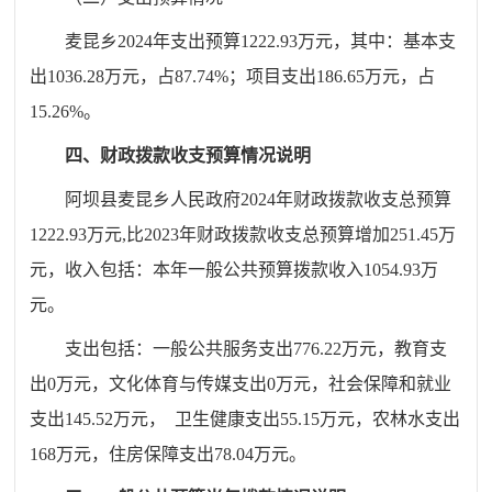
麦昆乡
20
24
年支出预算
1222.93
万元，其中：基本支
出
1036
.
2
8
万元，占
87.74
%
；项目支出
186
.
65
万元，占
15.26
%
。
四、财政拨款收支预算情况说明
阿坝县麦昆乡人民政府
202
4
年财政拨款收支总预算
1222.93
万元
,
比
20
23
年财政拨款收支总预算增加
251.45
万
元，收入包括：本年一般公共预算拨款收入
1054.93
万
元。
支出包括：一般公共服务支出
776.22
万元，教育支
出
0
万元，文化体育与传媒支出
0
万元，社会保障和就业
支出
145.52
万元，
卫生健康支出
55.15
万元，
农林水支出
168
万元，
住房保障支出
78.04
万元。