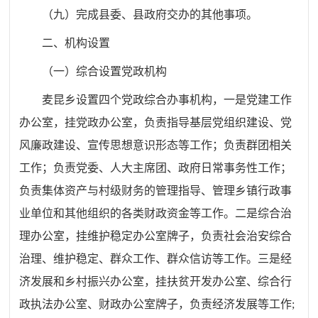
（九）完成县委、县政府交办的其他事项。
二、
机构设置
（
一
）
综合设置党政机构
麦昆
乡设置
四
个党政综合办事机构，
一是
党建工作
办公室，挂党政办公室，负责指导基
层党组织建设、党
风廉政建设、宣传思想意识形态等工作；负责
群团相关
工作；负责党委、人大主席团、政府日常事务性工作；
负责集体资产与村级财务的管理指导、管理乡镇行政事
业单位和
其他组织的各类财政资金等工作
。
二是
综合治
理办公室，挂维
护稳定办公室牌子，负责社会治安综合
治理、维护稳定、群众工
作、群众信访等工作
。
三是
经
济发展和乡村振兴办公室，挂扶贫开发办公室、综合行
政执法办公室、财政办公室牌子，负责经济发展等工作
;