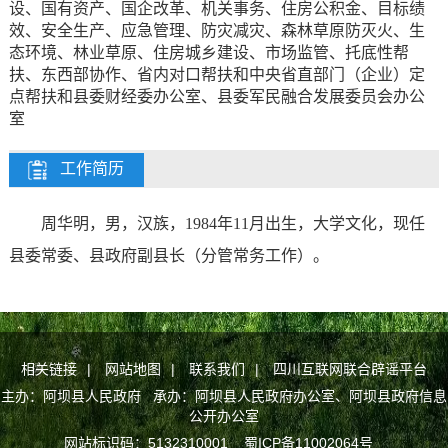
设、国有资产、国企改革、机关事务、住房公积金、目标绩
效、安全生产、应急管理、防灾减灾、森林草原防灭火、生
态环境、林业草原、住房城乡建设、市场监管、托底性帮
扶、东西部协作、省内对口帮扶和中央省直部门（企业）定
点帮扶和县委财经委办公室、县委军民融合发展委员会办公
室
工作简历
周华明，男，汉族，1984年11月出生，大学文化，现任
县委常委、县政府副县长（
分管常务工作
）
。
相关链接
|
网站地图
|
联系我们
|
四川互联网联合辟谣平台
主办：阿坝县人民政府 承办：阿坝县人民政府办公室、阿坝县政府信息
公开办公室
网站标识码：5132310001
蜀ICP备11002064号