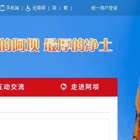
手机端
|
无障碍
|
简
|
繁
|
统一用户登录
互动交流
走进阿坝