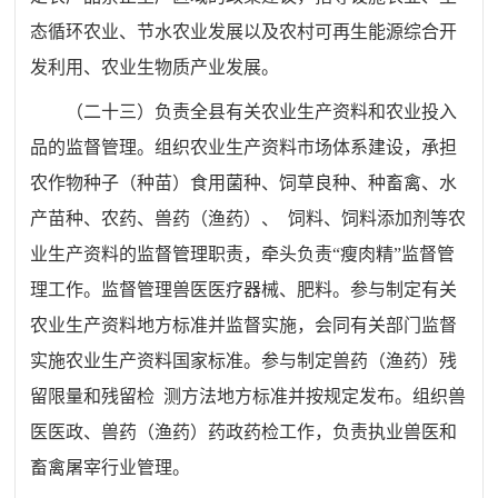
态循环农业、节水农业发展以及农村可再生能源综合开
发
利用、农业生物质产业发展。
（二十三）
负责全县有关农业生产资料和农业投入
品的监督管
理。组织农业生产资料市场体系建设，承担
农作物种子（
种苗
）
食用菌种、饲草良种、种畜禽、水
产苗种、农药、兽药
（
渔药
）
、
饲料、饲料添加剂等农
业生产资料的监督管理职责，牵头负责
“
瘦
肉精
”
监督管
理工作。监督管理兽医医疗器械、肥料。参与制定有
关
农业生产资料地方标准并监督实施，会同有关部门监督
实施农
业生产资料国家标准。参与制定兽药
（
渔药
）
残
留限量和残留检
测方法地方标准并按规定发布。组织兽
医医政、兽药
（
渔药
）
药
政药检工作，负责执业兽医和
畜禽屠宰行业管理。