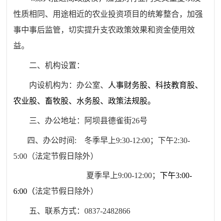
性质相同
、用途相近的农业投资项目的统筹整合，加强
事中事后监管，切
实提升支农政策效果和资金使用效
益。
二、机构设置
：
内设机构为：办公室、
人事财务股、
科技教育股、
农业股、
畜牧股、
水务股、
政策法规股。
三、办公地址：阿坝县德雀街
26
号
四、办公时间
:
冬季早上
9:
30-12:
00；
下午
2:
30-
5:00（
法定节假日除外
）
夏季早上
9:00-12:00；
下午
3:00-
6:00（
法定节假日除外
）
五、联系方式：
0837-2482866