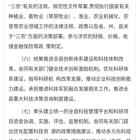
“
三农
”
有关的法规、规范性文件草案
.
贯彻执行国家有关
种植业、畜牧业
（
草原牧业
）
、渔业、农业机械
化、农
垦等农业领域工作的法律法规、政策以及省、州、县关
于
“
三
农
”
方面的决策部署。参与涉农的财税、价格、收
储金融保险等政
策制定。
（六）
统筹推进全县创新体系建设和科技体制改
革，会同有
关部门健全技术创新激励机制。优化科研体
系建设，指导科研机
构改革发展，推动企业科技创新能
力建设。承担推进科技军民融
合发展相关工作。推进全
县重大科技决策咨询制度建设。
（七）
牵头建立统一的全县科技管理平台和科研项
目资金协
调、实施、评估、监管机制。会同有关部门提
出优化配置科技资
源的政策措施建议，推动多元化科技