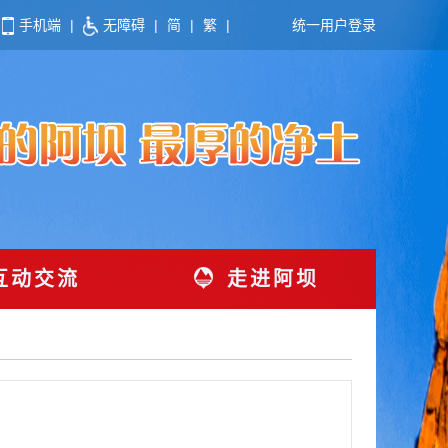
手机端
|
无障碍
|
简
|
繁
|
统一用户登录
互动交流
走进阿坝