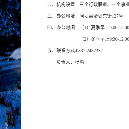
二、机构设置：
三个
行政股室
、
一个事
三、办公地址：
阿坝县洽塘东街
127
号
四、办公时间：
（
1
）夏季早上
9:00-12:0
（
2
）冬季早上
9:30-12:0
五、联系方式
:
0837-2482332
负责人：
杨惠