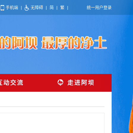
手机端
|
无障碍
|
简
|
繁
|
统一用户登录
互动交流
走进阿坝