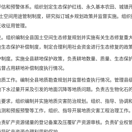
评估和预警体系。组织划定生态保护红线、永久基本农田、城镇
土空间用途管制制度，研究拟订城乡规划政策并监督实施。组织
征收征用管理。
复。组织编制全县国土空间生态修复规划并实施有关生态修复重
施生态保护补偿制度，制定合理利用社会资金进行生态修复的
政
护制度。实施全县耕地保护政策，负责耕地数量、质量、生态保
监督占用耕地补偿制度执行情况。
地质工作。编制全县地
质勘查规划并监督检查执行情况。管理县
地下水过量开采及引发的地面沉降等地质问题。负责古生物化
石
关要求，组织编制并实施地质灾害防治规划。组织、指导、协调
监测和预报预警等工作，组织、指导开展地质灾害工程治理工作
负责矿产资源储量的
登记备案及压覆矿产资源审核。负责矿业权
指导矿产资源合理利用和保护。