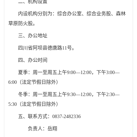
二、
机构设置
内设机构分别为：综合办公室、综合业务股、森林
草原防火股。
三、办公地址
四川省阿坝县德唐路
11
号。
四、办公时间
夏季：周一至周五上午
9:00
—
12:00
，下午
3:00
—
6:00
（
法定节假日除外
）
冬季：周一至周五上午
9:30
—
12:00
，下午
2:30
—
5:30
（
法定节假日除外
）
五、联系方式：
0837-2482336
负责人：
岳翔