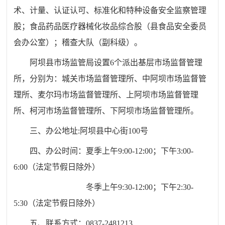
术、
计量、认证认可、标准化和
特种设备安全监察管理
股
；
食品药品医疗器械
化妆品
综合股（县食品安全委员
会办公室）
；
稽查大队（副科级）。
阿坝县市场监管局设置
6
个派出基层市场监督管理
所，分别为：城关市场监督管理所
、中阿坝市场监督管
理所
、麦尔玛市场监督管理所
、上阿坝市场监督管理
所
、柯河市场监督管理所
、下阿坝市场监督管理所。
三、
办公地址
:
阿坝县中心街
100
号
四、
办公时间：夏季上午
9:00-12
:
00；
下午
3:00-
6:00
（
法定节假日除外
）
冬季上午
9:30-12
:
00；
下午
2:30-
5:30
（
法定节假日除外
）
五、
联系方式：
0837-2481213