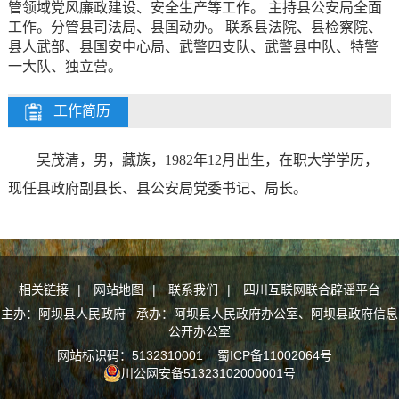
管领域党风廉政建设、安全生产等工作。 主持县公安局全面
工作。分管县司法局、县国动办。 联系县法院、县检察院、
县人武部、县国安中心局、武警四支队、武警县中队、特警
一大队、独立营。
工作简历
吴茂清，男，藏族，1982年12月出生，在职大学学历，
现任
县政府副县长、县公安局党委书记、局长。
相关链接
|
网站地图
|
联系我们
|
四川互联网联合辟谣平台
主办：阿坝县人民政府 承办：阿坝县人民政府办公室、阿坝县政府信息
公开办公室
网站标识码：5132310001
蜀ICP备11002064号
川公网安备51323102000001号