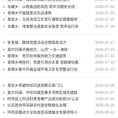
龙藏乡：以练备战防风险 筑牢汛期安全线
2026-07-24
查理乡开展隐患点实战演练
2026-07-23
茸安乡：马背流动卫生室打通牧区健康服务“最后一公里”
2026-07-20
龙藏乡：排查整治道路安全隐患 筑牢出行安全防线
2026-07-18
安羌镇：趣味党建活动点燃高原活力
2026-07-17
麦尔玛镇开展地灾、山洪“一点一演练”
2026-07-16
查理乡：党员劝导服务助力交通提质
2026-07-15
查理乡神座村：党建引领办实事 道路硬化暖民心
2026-07-10
查理乡集中开展全域环境卫生专项整治行动
2026-07-10
茸安乡把避险知识送到群众家门口
2026-07-09
麦尔玛镇、齐哈玛镇签署多项跨区域共建联防共管协议
2026-07-07
阿坝县上四洼村黑青稞产业成功斩获SC认证
2026-07-02
以志愿劝导深耕农村道安精细化治理
2026-06-25
阿坝县推进文化和旅游深度融合发展领导小组2026年第1次会议暨莲宝叶则景区5A创建工作推进会议召开
2026-06-24