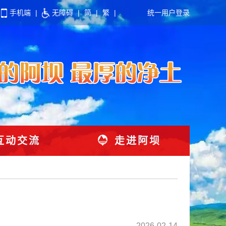
手机端
|
无障碍
|
简
|
繁
|
统一用户登录
互动交流
走进阿坝
2026-02-14