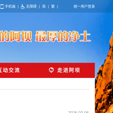
手机端
|
无障碍
|
简
|
繁
|
统一用户登录
互动交流
走进阿坝
2026-03-06