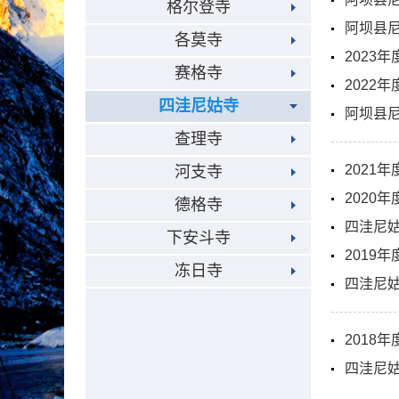
格尔登寺
阿坝县尼
各莫寺
2023
赛格寺
2022
四洼尼姑寺
阿坝县尼
查理寺
2021
河支寺
202
德格寺
四洼尼姑
下安斗寺
2019
冻日寺
四洼尼姑
2018
四洼尼姑