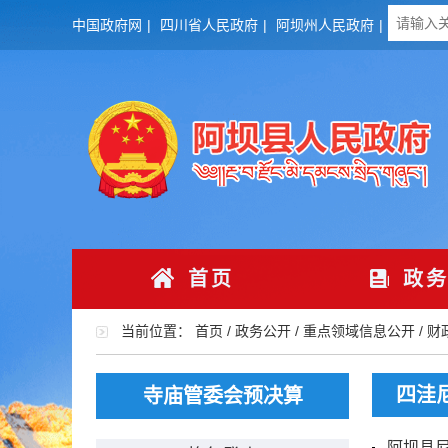
中国政府网
|
四川省人民政府
|
阿坝州人民政府
|
首页
政务
当前位置：
首页
/
政务公开
/
重点领域信息公开
/
财
四洼
寺庙管委会预决算
阿坝县尼