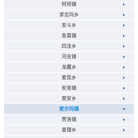
阿坝镇
求吉玛乡
安斗乡
各莫镇
四洼乡
河支镇
龙藏乡
麦昆乡
安羌镇
茸安乡
麦尔玛镇
贾洛镇
查理乡