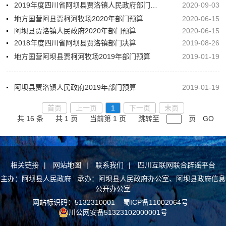
2019年度四川省阿坝县贾洛镇人民政府部门决算目录
2020-09-03
地方国营阿县贾柯河牧场2020年部门预算
2020-06-15
阿坝县贾洛镇人民政府2020年部门预算
2020-06-15
2018年度四川省阿坝县贾洛镇部门决算
2019-08-26
地方国营阿坝县贾柯河牧场2019年部门预算
2019-01-19
阿坝县贾洛镇人民政府2019年部门预算
2019-01-19
首页
上一页
1
下一页
末页
共 16 条
共 1 页
当前第 1 页
跳转至
页
GO
相关链接
|
网站地图
|
联系我们
|
四川互联网联合辟谣平台
主办：阿坝县人民政府 承办：阿坝县人民政府办公室、阿坝县政府信息
公开办公室
网站标识码：5132310001
蜀ICP备11002064号
川公网安备51323102000001号