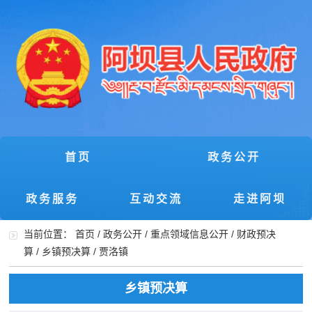
首页
政务公开
政务服务
互动交流
走进阿坝
当前位置：
首页
/
政务公开
/
重点领域信息公开
/
财政预决
算
/
乡镇预决算
/
贾洛镇
乡镇预决算