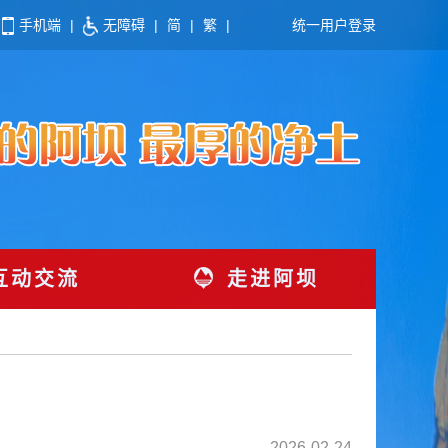
手机端
|
无障碍
|
简
|
繁
|
统一用户登录
互动交流
走进阿坝
2026-02-24